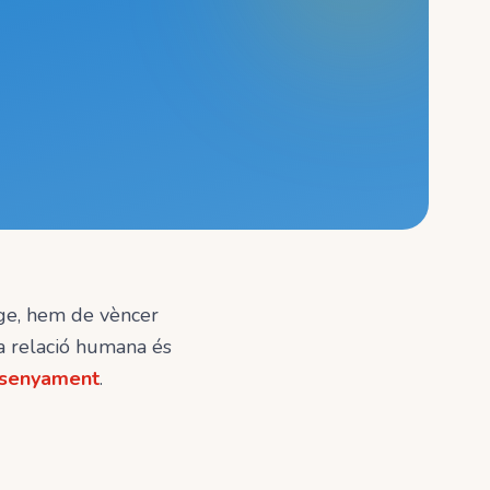
tge, hem de vèncer
La relació humana és
ensenyament
.