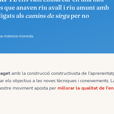
lls que anaven riu avall i riu amunt amb
ligats als
camins de sirga
per no
una mateixa moneda.
iaget
amb la construcció constructivista de l'aprenenta
star els objectius a les noves tècniques i coneixements. 
 nostre moviment aposta per
millorar la qualitat de l'