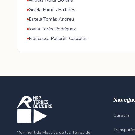
Àngels Nolla Llorens
Gisela Farnós Pallarès
Estela Tomàs Andreu
Joana Forés Rodríguez
Francesca Pallarès Cascales
Navega
Qui som
Transparèn
Moviment de Mestres de les Terres de