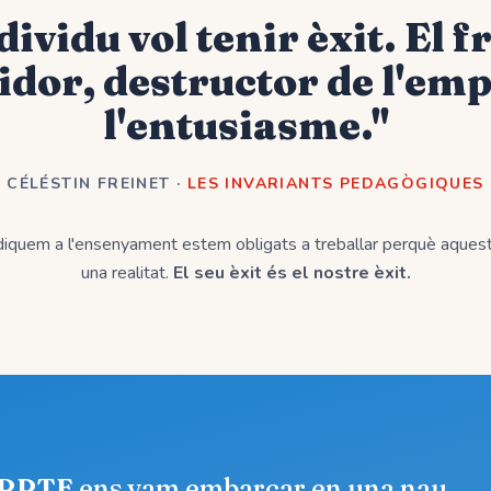
dividu vol tenir èxit. El f
idor, destructor de l'emp
l'entusiasme."
CÉLÉSTIN FREINET ·
LES INVARIANTS PEDAGÒGIQUES
diquem a l'ensenyament estem obligats a treballar perquè aquesta
una realitat.
El seu èxit és el nostre èxit.
RPTE
ens vam embarcar en una nau