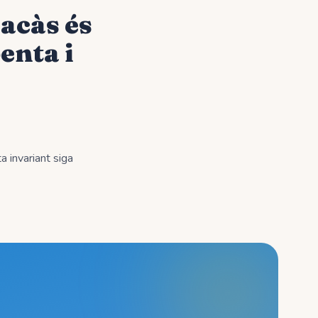
racàs és
enta i
 invariant siga