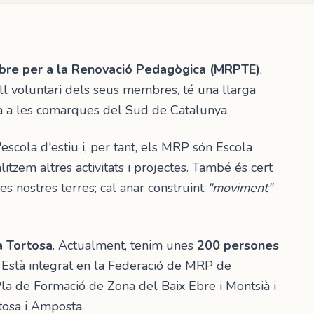
Ebre per a la Renovació Pedagògica (MRPTE)
,
all voluntari dels seus membres, té una llarga
ca a les comarques del Sud de Catalunya.
scola d'estiu i, per tant, els MRP són Escola
itzem altres activitats i projectes. També és cert
s nostres terres; cal anar construint
"moviment"
a Tortosa
. Actualment, tenim unes
200 persones
 Està integrat en la Federació de MRP de
la de Formació de Zona del Baix Ebre i Montsià i
tosa i Amposta.