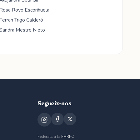
Alejandra Solà Gil
Rosa Royo Escorihuela
Ferran Trigo Calderó
Sandra Mestre Nieto
Segueix-nos
Federats a la
FMRPC