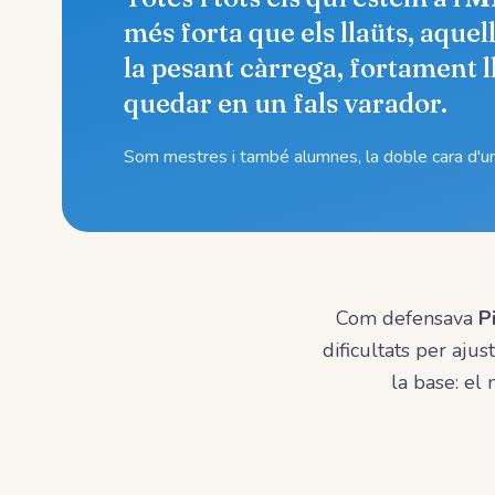
més forta que els llaüts, aque
la pesant càrrega, fortament l
quedar en un fals varador.
Som mestres i també alumnes, la doble cara d'
Com defensava
P
dificultats per aju
la base: el