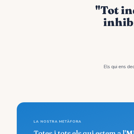
"Tot in
inhib
Els qui ens de
LA NOSTRA METÀFORA
Totes i tots els qui estem a l'
M