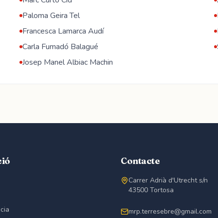
Marc Curto Cid
Paloma Geira Tel
Francesca Lamarca Audí
Carla Fumadó Balagué
Josep Manel Albiac Machin
ció
Contacte
Carrer Adrià d'Utrecht s/n
43500 Tortosa
cia
mrp.terresebre@gmail.com