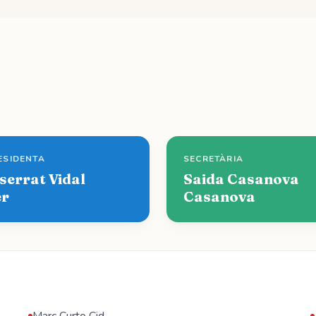
ESIDENTA
SECRETÀRIA
serrat Vidal
Saida Casanova
er
Casanova