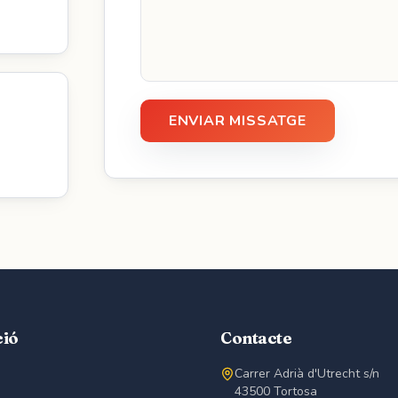
ENVIAR MISSATGE
ció
Contacte
Carrer Adrià d'Utrecht s/n
43500 Tortosa