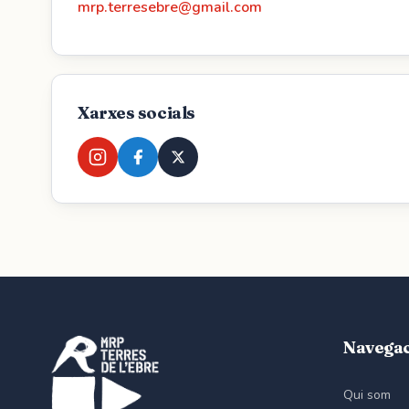
mrp.terresebre@gmail.com
Xarxes socials
Navega
Qui som